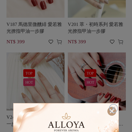
V187 馬德里微醺緋 愛若雅
V201 萃・初時系列 愛若雅
光撩指甲油一步膠
光撩指甲油一步膠




NT$ 399
NT$ 399
TOP
TOP
HOT
HOT

V246 無瑕美肌 愛若雅光撩
【女孩們的變身必備款】
一步甲油膠
V249 絲絨紅唇 愛若雅光撩
一步甲油膠