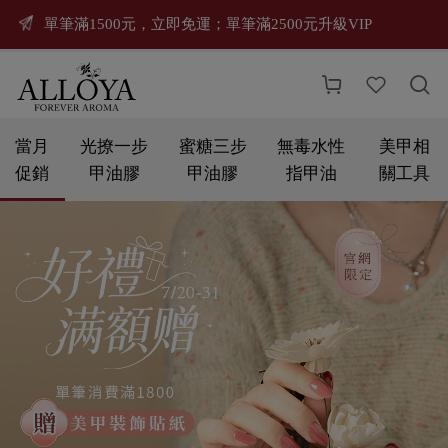
單筆滿1500元，立即免運；單筆滿2500元升級VIP



當月
光撩一步
蜜糖三步
無毒水性
美甲相
促銷
甲油膠
甲油膠
指甲油
關工具