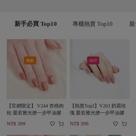
新手必買 Top10
專櫃熱賣 Top10
親
獨家
HOT
【官網限定】 V244 杏桃肉
【熱賣Top2】V263 奶霜玫
桂 愛若雅光撩一步甲油膠
瑰 愛若雅光撩一步甲油膠




NT$ 399
NT$ 399