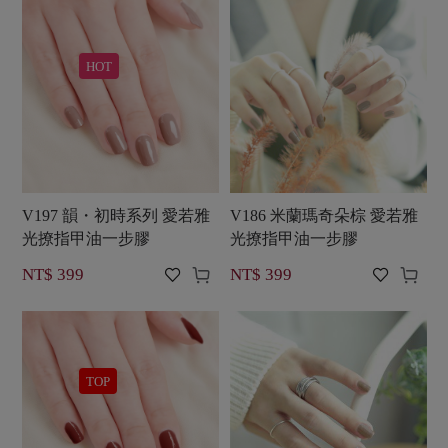
HOT
V197 韻・初時系列 愛若雅
V186 米蘭瑪奇朵棕 愛若雅
光撩指甲油一步膠
光撩指甲油一步膠




NT$ 399
NT$ 399
TOP