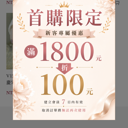




NT$ 399
NT$ 399
HOT
V150 紫櫻花鮮奶茶【生日
慶5th限定】愛若雅光撩指甲
油一步膠


NT$ 399